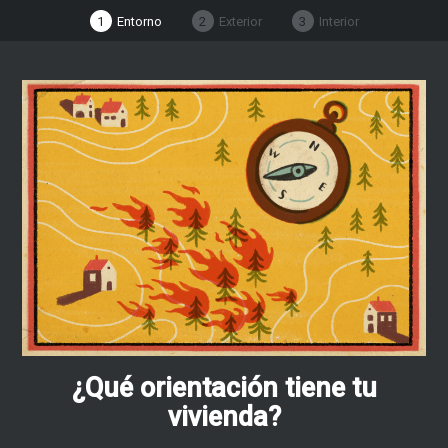
1
Entorno
2
Exterior
3
Interior
¿Qué orientación tiene tu
vivienda?